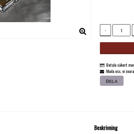
Lägg till i f
-
Betala säkert med
Maila oss, vi svar
DELA
Beskrivning