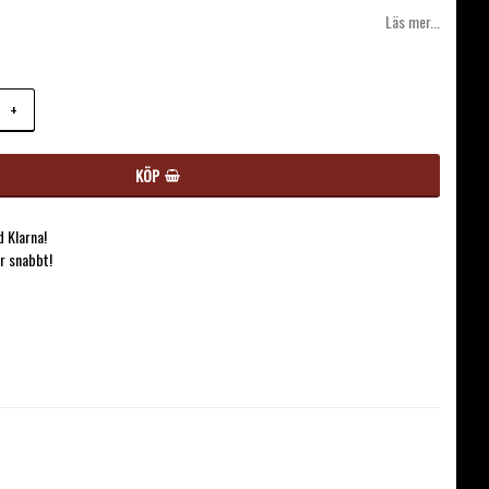
avoritlistan
Läs mer...
+
KÖP
 Klarna!
ar snabbt!