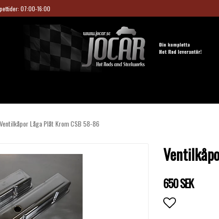
pettider: 07:00-16:00
Ventilkåpor Låga Plåt Krom CSB 58-86
Ventilkåp
650 SEK