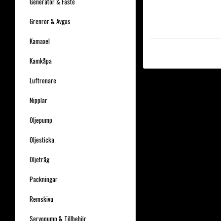
Generator & Fäste
Grenrör & Avgas
Kamaxel
Kamkåpa
Luftrenare
Nipplar
Oljepump
Oljesticka
Oljetråg
Packningar
Remskiva
Servopump & Tillbehör