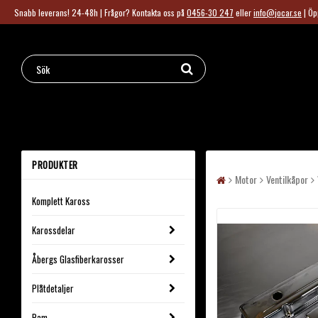
Snabb leverans! 24-48h | Frågor?
Kontakta oss på
0456-30 247
eller
info@jocar.se
|
Öp
PRODUKTER
Motor
Ventilkåpor
Komplett Kaross
Karossdelar
Åbergs Glasfiberkarosser
Plåtdetaljer
Ram