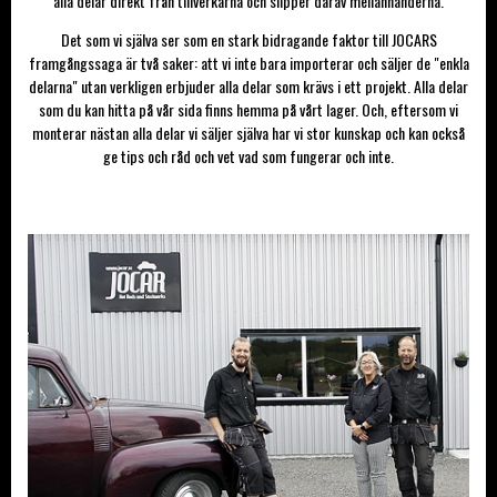
alla delar direkt från tillverkarna och slipper därav mellanhänderna.
Det som vi själva ser som en stark bidragande faktor till JOCARS
framgångssaga är två saker: att vi inte bara importerar och säljer de "enkla
delarna" utan verkligen erbjuder alla delar som krävs i ett projekt. Alla delar
som du kan hitta på vår sida finns hemma på vårt lager. Och, eftersom vi
monterar nästan alla delar vi säljer själva har vi stor kunskap och kan också
ge tips och råd och vet vad som fungerar och inte.