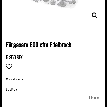
Förgasare 600 cfm Edelbrock
5 850 SEK
Lägg till i favoritlistan
Manuell choke.
EDE1405
Läs mer...