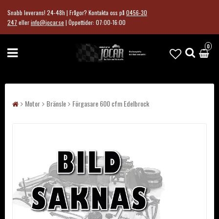
Snabb leverans! 24-48h | Frågor?
Kontakta oss på
0456-30
247
eller
info@jocar.se
|
Öppettider: 07:00-16:00
0
Motor
Bränsle
Förgasare 600 cfm Edelbrock