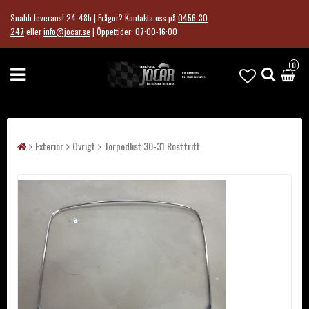
Snabb leverans! 24-48h | Frågor?
Kontakta oss på
0456-30
247
eller
info@jocar.se
|
Öppettider: 07:00-16:00
0
Exteriör
Övrigt
Torpedlist 30-31 Rostfritt