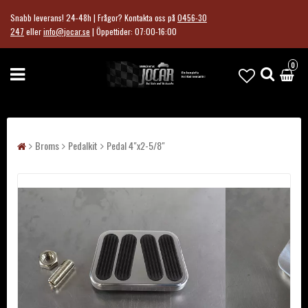
Snabb leverans! 24-48h | Frågor?
Kontakta oss på
0456-30
247
eller
info@jocar.se
|
Öppettider: 07:00-16:00
0
Broms
Pedalkit
Pedal 4"x2-5/8"