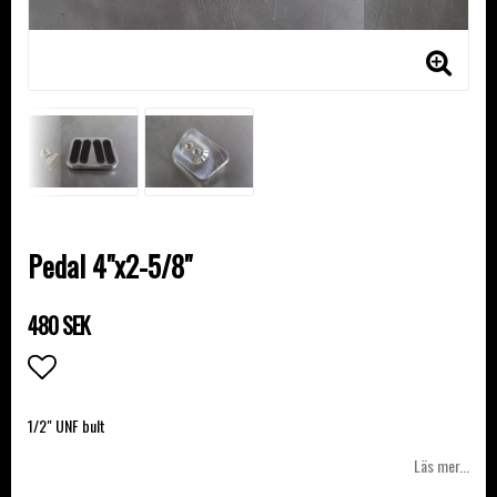
Pedal 4"x2-5/8"
480 SEK
Lägg till i favoritlistan
1/2" UNF bult
Läs mer...