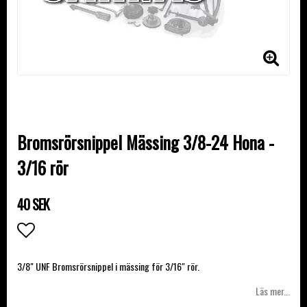
Bromsrörsnippel Mässing 3/8-24 Hona -
3/16 rör
40 SEK
Lägg till i favoritlistan
3/8" UNF Bromsrörsnippel i mässing för 3/16" rör.
Läs mer...