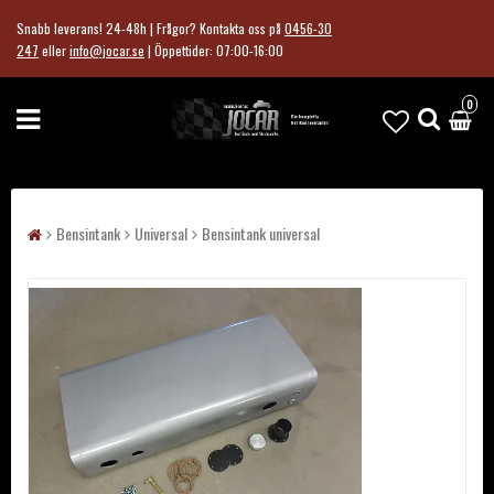
Snabb leverans! 24-48h | Frågor?
Kontakta oss på
0456-30
247
eller
info@jocar.se
|
Öppettider: 07:00-16:00
0
Bensintank
Universal
Bensintank universal