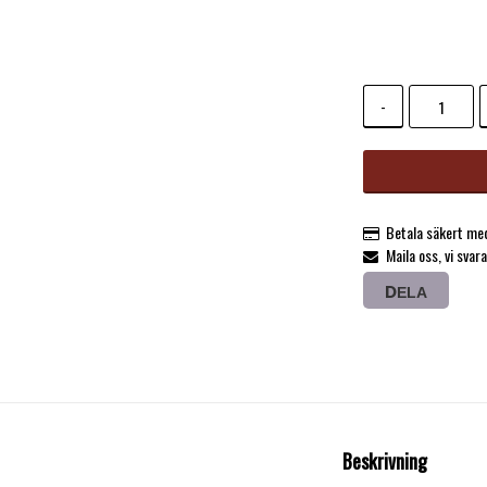
-
Betala säkert med
Maila oss, vi svar
DELA
Beskrivning