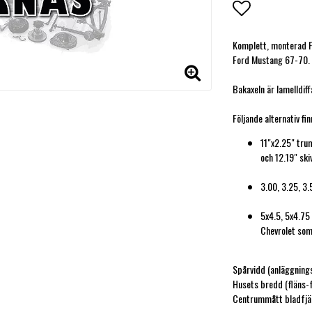
Lägg till i f
Komplett, monterad F
Ford Mustang 67-70.
Bakaxeln är lamelldiff
11"x2.25" tru
och 12.19" ski
3.00, 3.25, 3.
5x4.5, 5x4.75 
Chevrolet som
Spårvidd (anläggning
Husets bredd (fläns-f
Centrummått bladfjä