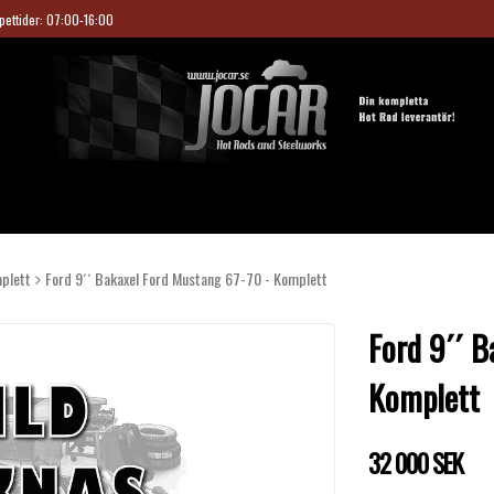
pettider: 07:00-16:00
plett
Ford 9´´ Bakaxel Ford Mustang 67-70 - Komplett
Ford 9´´ B
Komplett
32 000 SEK