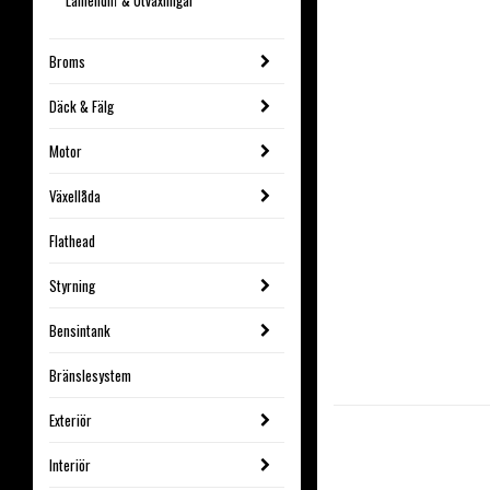
Lamelldiff & Utväxlingar
Broms
Däck & Fälg
Motor
Växellåda
Flathead
Styrning
Bensintank
Bränslesystem
Exteriör
Interiör