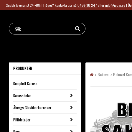
Snabb leverans! 24-48h | Frågor?
Kontakta oss på
0456-30 247
eller
info@jocar.se
|
Öp
PRODUKTER
Bakaxel
Bakaxel Kom
Komplett Kaross
Karossdelar
Åbergs Glasfiberkarosser
Plåtdetaljer
Ram