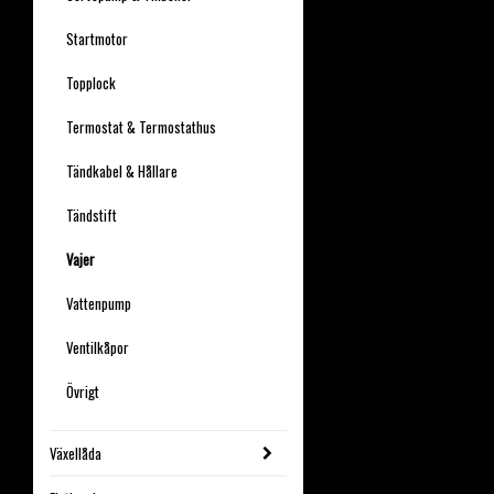
Startmotor
Topplock
Termostat & Termostathus
Tändkabel & Hållare
Tändstift
Vajer
Vattenpump
Ventilkåpor
Övrigt
Växellåda