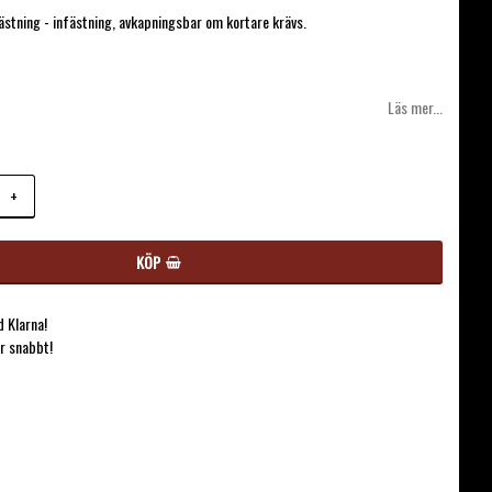
avoritlistan
fästning - infästning, avkapningsbar om kortare krävs.
Läs mer...
+
KÖP
 Klarna!
ar snabbt!