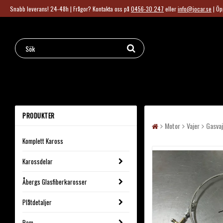
Snabb leverans! 24-48h | Frågor?
Kontakta oss på
0456-30 247
eller
info@jocar.se
|
Öp
PRODUKTER
Motor
Vajer
Gasvaj
Komplett Kaross
Karossdelar
Åbergs Glasfiberkarosser
Plåtdetaljer
Ram