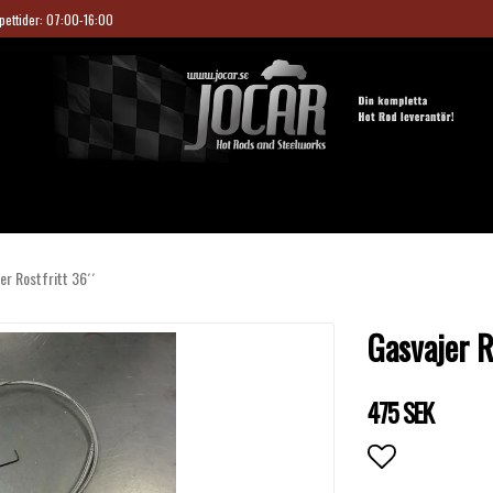
pettider: 07:00-16:00
er Rostfritt 36´´
Gasvajer R
475 SEK