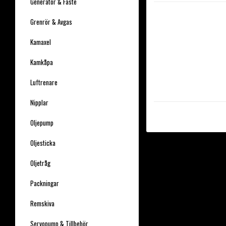
Generator & Fäste
Grenrör & Avgas
Kamaxel
Kamkåpa
Luftrenare
Nipplar
Oljepump
Oljesticka
Oljetråg
Packningar
Remskiva
Servopump & Tillbehör