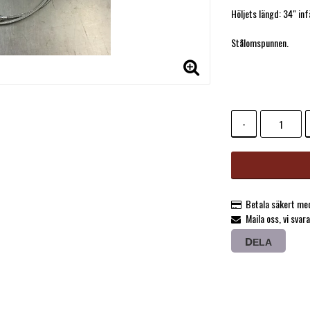
Lägg till i f
Höljets längd: 34" in
Stålomspunnen.
-
Betala säkert med
Maila oss, vi svar
DELA