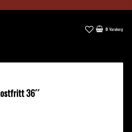
0
Varukorg
Din varukorg är tom
ostfritt 36´´