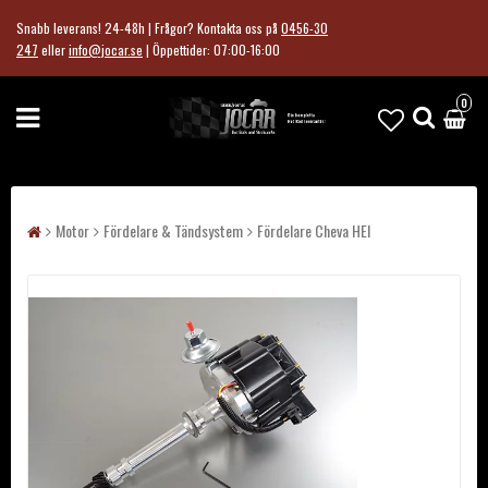
Snabb leverans! 24-48h | Frågor?
Kontakta oss på
0456-30
247
eller
info@jocar.se
|
Öppettider: 07:00-16:00
0
Motor
Fördelare & Tändsystem
Fördelare Cheva HEI